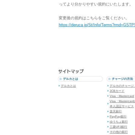
ってより分かりやすい規約にいたします。
変更後の規約はこちらをご覧ください。
https://deruca.jp/St/Info/Terms?rmd=GS
デルカとは
チャージの方法
デルカとは
デルカのチャージ
JCBカード
Visa・Mastercard
Visa・Mastercar
本人認証サービス
楽天銀行
PayPay銀行
ゆうちょ銀行
三菱UFJ銀行
その他の銀行