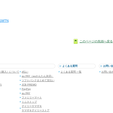
TPSMTN
このページの先頭へ戻る
よくある質問
お問い
（購入）について
d払い
よくある質問 一覧
お問い合
au PAY（auかんたん決済）
ソフトバンクまとめて支払い
dの
JCB PREMO
PayPay
au PAY
ファミリーマート
ミニストップ
デイリーヤマザキ
ヤマザキデイリーストア