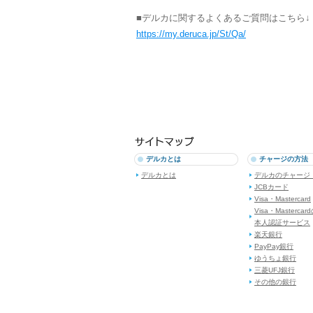
■デルカに関するよくあるご質問はこちら↓
https://my.deruca.jp/St/Qa/
デルカとは
チャージの方法
デルカとは
デルカのチャージ
JCBカード
Visa・Mastercard
Visa・Mastercar
本人認証サービス
楽天銀行
PayPay銀行
ゆうちょ銀行
三菱UFJ銀行
その他の銀行