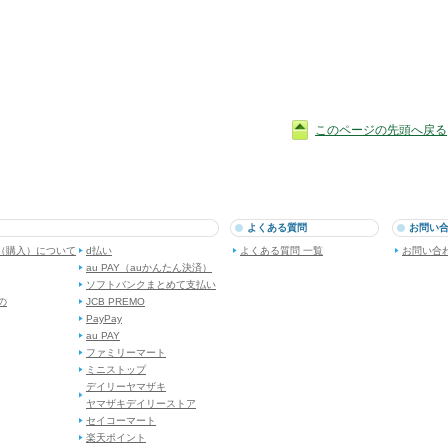
このページの先頭へ戻る
よくある質問
お問い
（購入）について
d払い
よくある質問 一覧
お問い合
au PAY（auかんたん決済）
ソフトバンクまとめて支払い
dの
JCB PREMO
PayPay
au PAY
ファミリーマート
ミニストップ
デイリーヤマザキ
ヤマザキデイリーストア
セイコーマート
楽天ポイント