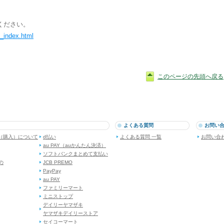
ください。
t_index.html
このページの先頭へ戻る
よくある質問
お問い
（購入）について
d払い
よくある質問 一覧
お問い合
au PAY（auかんたん決済）
ソフトバンクまとめて支払い
dの
JCB PREMO
PayPay
au PAY
ファミリーマート
ミニストップ
デイリーヤマザキ
ヤマザキデイリーストア
セイコーマート