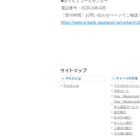
■ゆうちょコールセンター
電話番号：0120-108-420
〔受付時間〕お問い合わせページでご確認
https://www.jp-bank.japanpost.jp/contact/ct
デルカとは
チャージの方法
デルカとは
デルカのチャージ
JCBカード
Visa・Mastercard
Visa・Mastercar
本人認証サービス
楽天銀行
PayPay銀行
ゆうちょ銀行
三菱UFJ銀行
その他の銀行