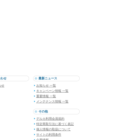
合わせ
最新ニュース
わせ
お知らせ 一覧
キャンペーン情報 一覧
重要情報 一覧
メンテナンス情報 一覧
その他
デルカ利用会員規約
特定商取引法に基づく表記
個人情報の取扱について
サイトの利用条件
企業情報