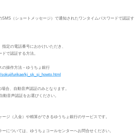
のSMS（ショートメッセージ）で通知されたワンタイムパスワードで認証す
、指定の電話番号におかけいただき、
ードで認証する方法。
スの操作方法－ゆうちょ銀行
n/sokujifurikae/kj_sk_sj_howto.html
以外の場合、自動音声認証のみとなります。
、自動音声認証をお選びください。
ャージ（入金）や精算ができるゆうちょ銀行のサービスです。
ラーについては、ゆうちょコールセンターへお問合せください。