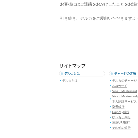
お客様にはご迷惑をおかけしたことをお詫
引き続き、デルカをご愛顧いただきますよ
デルカとは
チャージの方法
デルカとは
デルカのチャージ
JCBカード
Visa・Mastercard
Visa・Mastercar
本人認証サービス
楽天銀行
PayPay銀行
ゆうちょ銀行
三菱UFJ銀行
その他の銀行