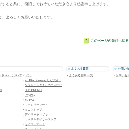
びすると共に、復旧までお待ちいただき心より感謝申し上げます。
う、よろしくお願いいたします。
このページの先頭へ戻る
よくある質問
お問い
（購入）について
d払い
よくある質問 一覧
お問い合
au PAY（auかんたん決済）
ソフトバンクまとめて支払い
dの
JCB PREMO
PayPay
au PAY
ファミリーマート
ミニストップ
デイリーヤマザキ
ヤマザキデイリーストア
セイコーマート