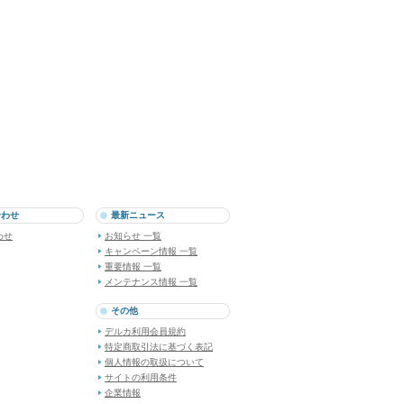
合わせ
最新ニュース
わせ
お知らせ 一覧
キャンペーン情報 一覧
重要情報 一覧
メンテナンス情報 一覧
その他
デルカ利用会員規約
特定商取引法に基づく表記
個人情報の取扱について
サイトの利用条件
企業情報