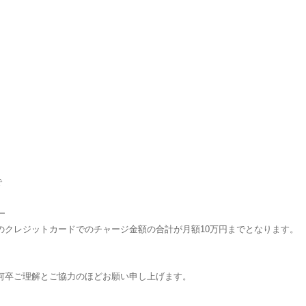
で
━
のクレジットカードでのチャージ金額の合計が月額10万円までとなります。
。
何卒ご理解とご協力のほどお願い申し上げます。